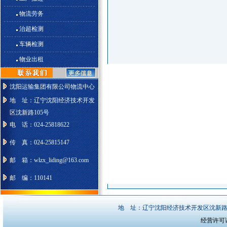
物流劳务
治超检测
车辆检测
物业出租
沈阳运输集团有限公司物流中心
地 址：辽宁沈阳经济技术开发
区沈新路105号
电 话：024-25818622
传 真：024-25815147
邮 箱：wlzx_liding@163.com
邮 编：110141
地 址：
辽宁沈阳经济技术开发区沈新路1
经营许可证编