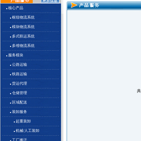
核心产品
枢纽物流系统
模块物流系统
多式联运系统
多维物流系统
服务模块
公路运输
铁路运输
货运代理
共
仓储管理
区域配送
装卸服务
起重装卸
机械/人工装卸
工厂搬迁