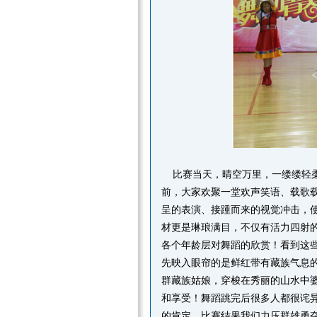
比赛当天，晴空万里，一缕缕轻
前，
大家欢聚一堂
欢声笑语
、载歌
呈的表演、接踵而来的视觉冲击，
材更是琳琅满目，不仅有活力四射
各个年龄层对舞蹈的欣赏！看到这
先映入眼帘的是鲜红带有藏族气息
群藏族姑娘，穿梭在秀丽的山水中
和享受！舞蹈跳完后很多人都很诧
的肯定
，
比赛结果我们力压群雄勇