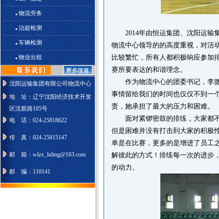
物流劳务
治超检测
2014
年
由恒运集团、沈阳运输
车辆检测
物流中心
领导
的
的高度重视，
对活
物业出租
比较繁忙，所有人都积极响应
参加
赛所要表达的和谐理念
。
作为物流中心的团委书记，李
沈阳运输集团有限公司物流中心
事情留给我们的时间也仅仅不到一
地 址：辽宁沈阳经济技术开发
责，
她承担了最大的
压力和困难
。
区沈新路105号
面对
紧锣密鼓的排练，大家都
电 话：024-25818622
但是困难并没有打击到大家的积极
传 真：024-25815147
单是在比赛，更多的是增进了
员工
邮 箱：wlzx_liding@163.com
解彼此的方式！排练每一次的进步
的动力
。
邮 编：110141