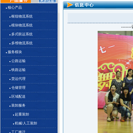
核心产品
枢纽物流系统
模块物流系统
-------记物流中
多式联运系统
多维物流系统
服务模块
公路运输
铁路运输
货运代理
仓储管理
区域配送
装卸服务
起重装卸
机械/人工装卸
工厂搬迁