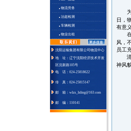
物流劳务
治超检测
日，
车辆检测
有意义
物业出租
风，
员工
沈阳运输集团有限公司物流中心
清
地 址：辽宁沈阳经济技术开发
神风
区沈新路105号
电 话：024-25818622
传 真：024-25815147
邮 箱：wlzx_liding@163.com
邮 编：110141